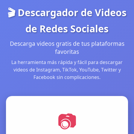
🎬 Descargador de Videos
de Redes Sociales
Descarga videos gratis de tus plataformas
favoritas
La herramienta más rápida y fácil para descargar
videos de Instagram, TikTok, YouTube, Twitter y
Facebook sin complicaciones.
📷