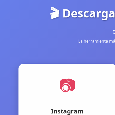
🎬 Descarga
D
La herramienta más
📷
Instagram