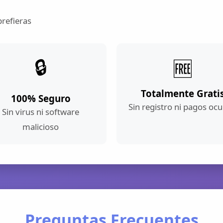
prefieras
🔒
🆓
Totalmente Grati
100% Seguro
Sin registro ni pagos ocu
Sin virus ni software
malicioso
Preguntas Frecuentes