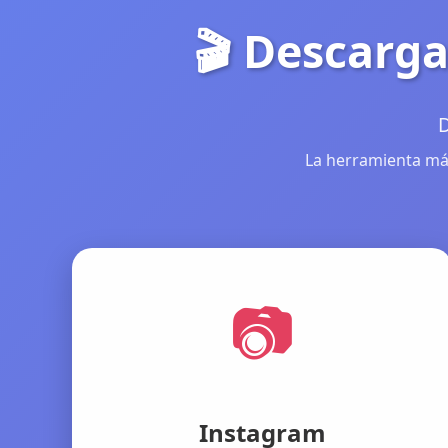
🎬 Descarga
D
La herramienta más
📷
Instagram