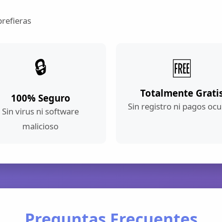
prefieras
🔒
🆓
Totalmente Grati
100% Seguro
Sin registro ni pagos ocu
Sin virus ni software
malicioso
Preguntas Frecuentes