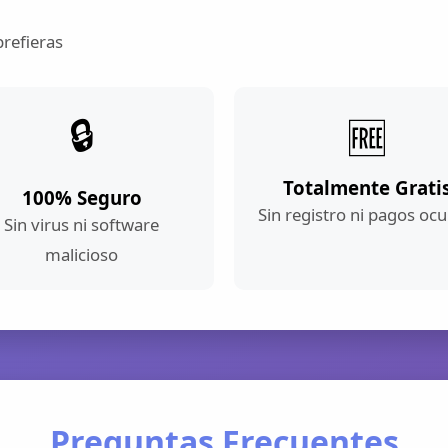
prefieras
🔒
🆓
Totalmente Grati
100% Seguro
Sin registro ni pagos ocu
Sin virus ni software
malicioso
Preguntas Frecuentes