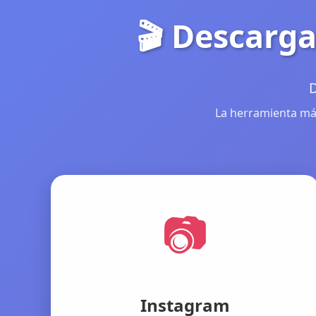
🎬 Descarga
D
La herramienta más
📷
Instagram