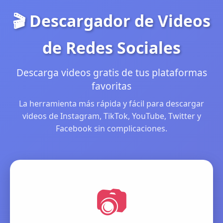
🎬 Descargador de Videos
de Redes Sociales
Descarga videos gratis de tus plataformas
favoritas
La herramienta más rápida y fácil para descargar
videos de Instagram, TikTok, YouTube, Twitter y
Facebook sin complicaciones.
📷