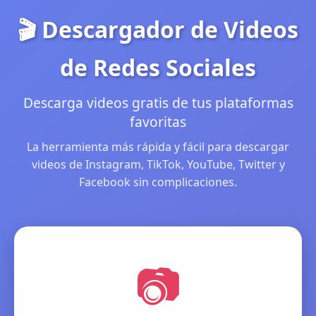
🎬 Descargador de Videos
de Redes Sociales
Descarga videos gratis de tus plataformas
favoritas
La herramienta más rápida y fácil para descargar
videos de Instagram, TikTok, YouTube, Twitter y
Facebook sin complicaciones.
📷