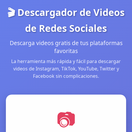
🎬 Descargador de Videos
de Redes Sociales
Descarga videos gratis de tus plataformas
favoritas
La herramienta más rápida y fácil para descargar
videos de Instagram, TikTok, YouTube, Twitter y
Facebook sin complicaciones.
📷