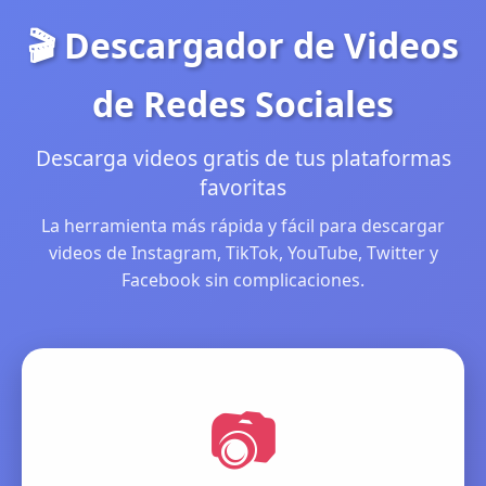
🎬 Descargador de Videos
de Redes Sociales
Descarga videos gratis de tus plataformas
favoritas
La herramienta más rápida y fácil para descargar
videos de Instagram, TikTok, YouTube, Twitter y
Facebook sin complicaciones.
📷