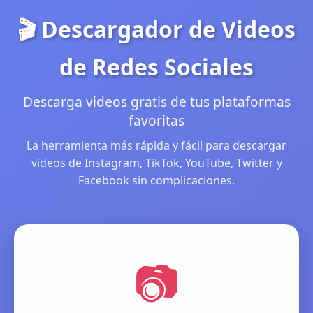
🎬 Descargador de Videos
de Redes Sociales
Descarga videos gratis de tus plataformas
favoritas
La herramienta más rápida y fácil para descargar
videos de Instagram, TikTok, YouTube, Twitter y
Facebook sin complicaciones.
📷