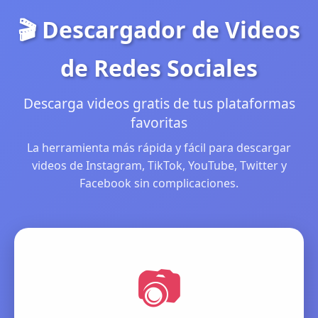
🎬 Descargador de Videos
de Redes Sociales
Descarga videos gratis de tus plataformas
favoritas
La herramienta más rápida y fácil para descargar
videos de Instagram, TikTok, YouTube, Twitter y
Facebook sin complicaciones.
📷