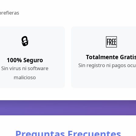
prefieras
🔒
🆓
Totalmente Grati
100% Seguro
Sin registro ni pagos ocu
Sin virus ni software
malicioso
Preguntas Frecuentes