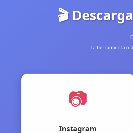
🎬 Descarga
D
La herramienta más
📷
Instagram