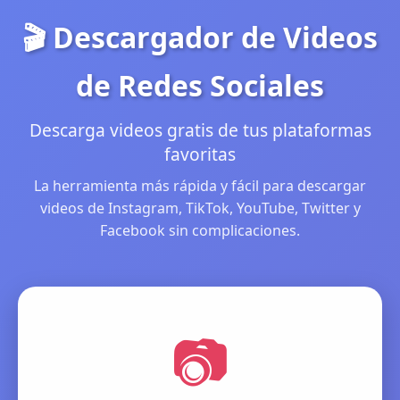
🎬 Descargador de Videos
de Redes Sociales
Descarga videos gratis de tus plataformas
favoritas
La herramienta más rápida y fácil para descargar
videos de Instagram, TikTok, YouTube, Twitter y
Facebook sin complicaciones.
📷