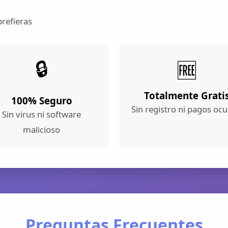
prefieras
🔒
🆓
Totalmente Grati
100% Seguro
Sin registro ni pagos ocu
Sin virus ni software
malicioso
Preguntas Frecuentes