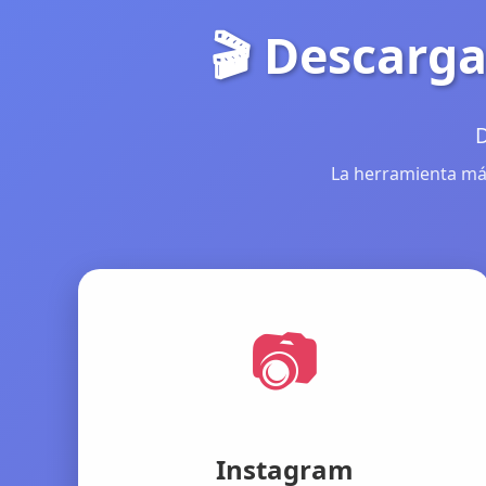
🎬 Descarga
D
La herramienta más
📷
Instagram