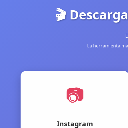
🎬 Descarga
D
La herramienta más
📷
Instagram