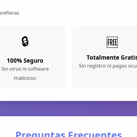
prefieras
🔒
🆓
Totalmente Grati
100% Seguro
Sin registro ni pagos ocu
Sin virus ni software
malicioso
Preguntas Frecuentes