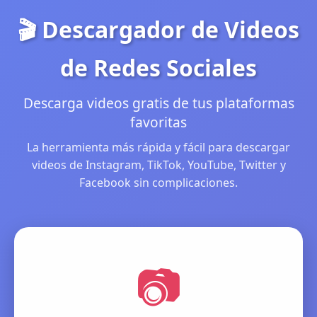
🎬 Descargador de Videos
de Redes Sociales
Descarga videos gratis de tus plataformas
favoritas
La herramienta más rápida y fácil para descargar
videos de Instagram, TikTok, YouTube, Twitter y
Facebook sin complicaciones.
📷