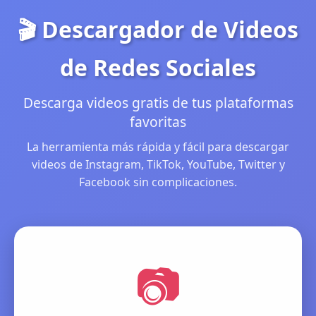
🎬 Descargador de Videos
de Redes Sociales
Descarga videos gratis de tus plataformas
favoritas
La herramienta más rápida y fácil para descargar
videos de Instagram, TikTok, YouTube, Twitter y
Facebook sin complicaciones.
📷