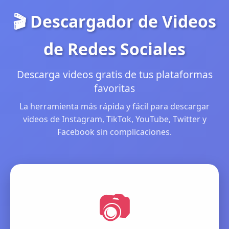
🎬 Descargador de Videos
de Redes Sociales
Descarga videos gratis de tus plataformas
favoritas
La herramienta más rápida y fácil para descargar
videos de Instagram, TikTok, YouTube, Twitter y
Facebook sin complicaciones.
📷