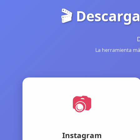
🎬 Descarga
D
La herramienta más
📷
Instagram