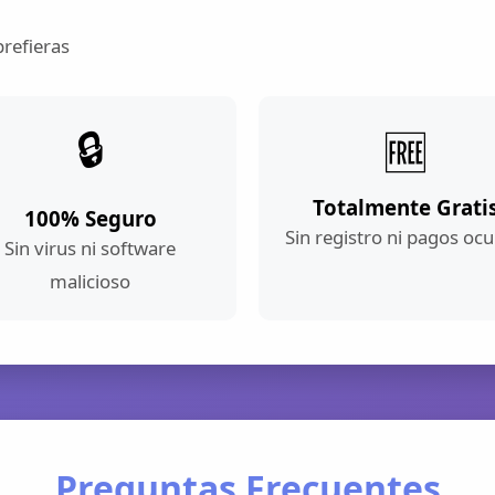
prefieras
🔒
🆓
Totalmente Grati
100% Seguro
Sin registro ni pagos ocu
Sin virus ni software
malicioso
Preguntas Frecuentes