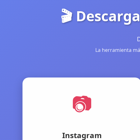
🎬 Descarga
D
La herramienta más
📷
Instagram