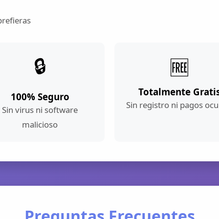
prefieras
🔒
🆓
Totalmente Grati
100% Seguro
Sin registro ni pagos ocu
Sin virus ni software
malicioso
Preguntas Frecuentes