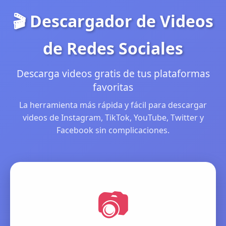
🎬 Descargador de Videos
de Redes Sociales
Descarga videos gratis de tus plataformas
favoritas
La herramienta más rápida y fácil para descargar
videos de Instagram, TikTok, YouTube, Twitter y
Facebook sin complicaciones.
📷