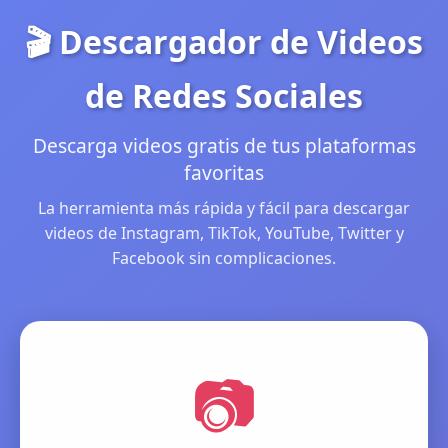
🎬 Descargador de Videos
de Redes Sociales
Descarga videos gratis de tus plataformas
favoritas
La herramienta más rápida y fácil para descargar
videos de Instagram, TikTok, YouTube, Twitter y
Facebook sin complicaciones.
📷