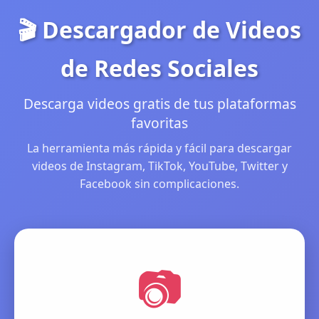
🎬 Descargador de Videos
de Redes Sociales
Descarga videos gratis de tus plataformas
favoritas
La herramienta más rápida y fácil para descargar
videos de Instagram, TikTok, YouTube, Twitter y
Facebook sin complicaciones.
📷