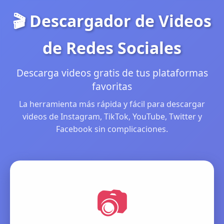
🎬 Descargador de Videos
de Redes Sociales
Descarga videos gratis de tus plataformas
favoritas
La herramienta más rápida y fácil para descargar
videos de Instagram, TikTok, YouTube, Twitter y
Facebook sin complicaciones.
📷