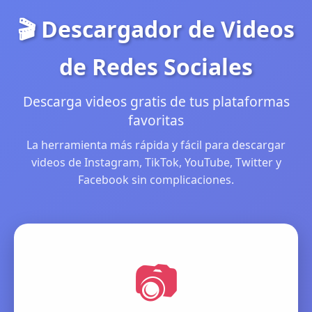
🎬 Descargador de Videos
de Redes Sociales
Descarga videos gratis de tus plataformas
favoritas
La herramienta más rápida y fácil para descargar
videos de Instagram, TikTok, YouTube, Twitter y
Facebook sin complicaciones.
📷