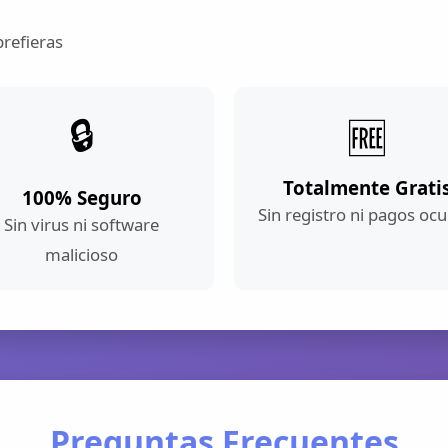
prefieras
🔒
🆓
Totalmente Grati
100% Seguro
Sin registro ni pagos ocu
Sin virus ni software
malicioso
Preguntas Frecuentes