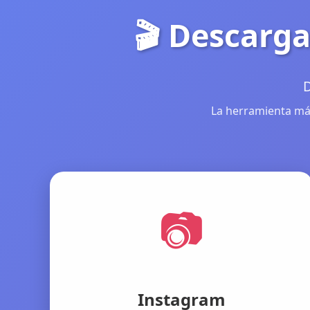
🎬 Descarga
D
La herramienta más
📷
Instagram