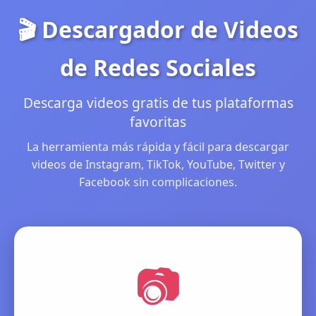
🎬 Descargador de Videos
de Redes Sociales
Descarga videos gratis de tus plataformas
favoritas
La herramienta más rápida y fácil para descargar
videos de Instagram, TikTok, YouTube, Twitter y
Facebook sin complicaciones.
📷