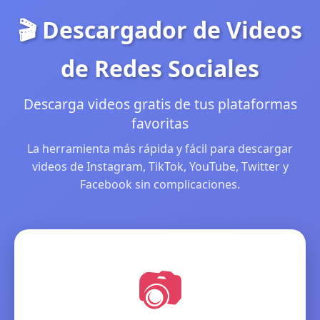
🎬 Descargador de Videos
de Redes Sociales
Descarga videos gratis de tus plataformas
favoritas
La herramienta más rápida y fácil para descargar
videos de Instagram, TikTok, YouTube, Twitter y
Facebook sin complicaciones.
📷