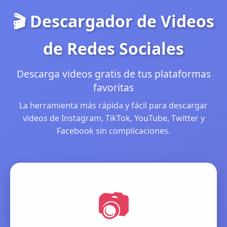
🎬 Descargador de Videos
de Redes Sociales
Descarga videos gratis de tus plataformas
favoritas
La herramienta más rápida y fácil para descargar
videos de Instagram, TikTok, YouTube, Twitter y
Facebook sin complicaciones.
📷