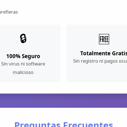
prefieras
🔒
🆓
Totalmente Grati
100% Seguro
Sin registro ni pagos ocu
Sin virus ni software
malicioso
Preguntas Frecuentes