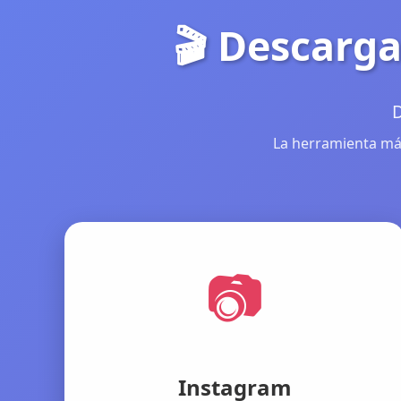
🎬 Descarga
D
La herramienta más
📷
Instagram