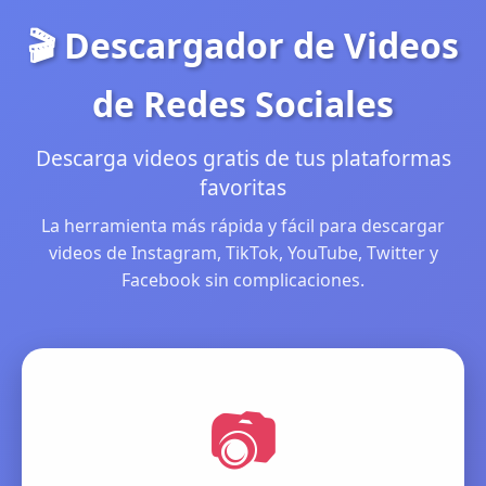
🎬 Descargador de Videos
de Redes Sociales
Descarga videos gratis de tus plataformas
favoritas
La herramienta más rápida y fácil para descargar
videos de Instagram, TikTok, YouTube, Twitter y
Facebook sin complicaciones.
📷