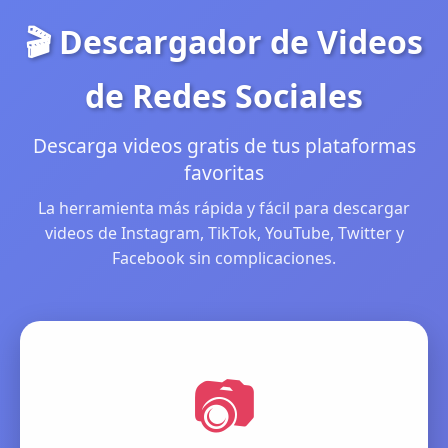
🎬 Descargador de Videos
de Redes Sociales
Descarga videos gratis de tus plataformas
favoritas
La herramienta más rápida y fácil para descargar
videos de Instagram, TikTok, YouTube, Twitter y
Facebook sin complicaciones.
📷