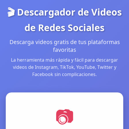
🎬 Descargador de Videos
de Redes Sociales
Descarga videos gratis de tus plataformas
favoritas
La herramienta más rápida y fácil para descargar
videos de Instagram, TikTok, YouTube, Twitter y
Facebook sin complicaciones.
📷