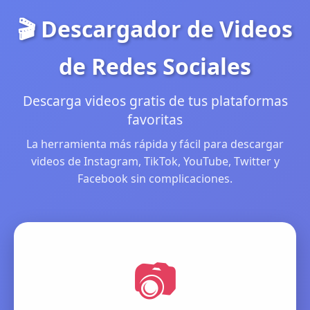
🎬 Descargador de Videos
de Redes Sociales
Descarga videos gratis de tus plataformas
favoritas
La herramienta más rápida y fácil para descargar
videos de Instagram, TikTok, YouTube, Twitter y
Facebook sin complicaciones.
📷