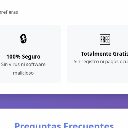
prefieras
🔒
🆓
Totalmente Grati
100% Seguro
Sin registro ni pagos ocu
Sin virus ni software
malicioso
Preguntas Frecuentes