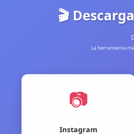
🎬 Descarga
D
La herramienta más
📷
Instagram