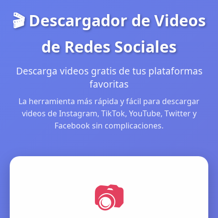
🎬 Descargador de Videos
de Redes Sociales
Descarga videos gratis de tus plataformas
favoritas
La herramienta más rápida y fácil para descargar
videos de Instagram, TikTok, YouTube, Twitter y
Facebook sin complicaciones.
📷