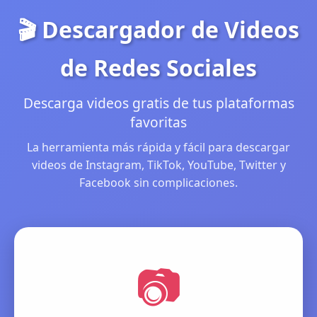
🎬 Descargador de Videos
de Redes Sociales
Descarga videos gratis de tus plataformas
favoritas
La herramienta más rápida y fácil para descargar
videos de Instagram, TikTok, YouTube, Twitter y
Facebook sin complicaciones.
📷