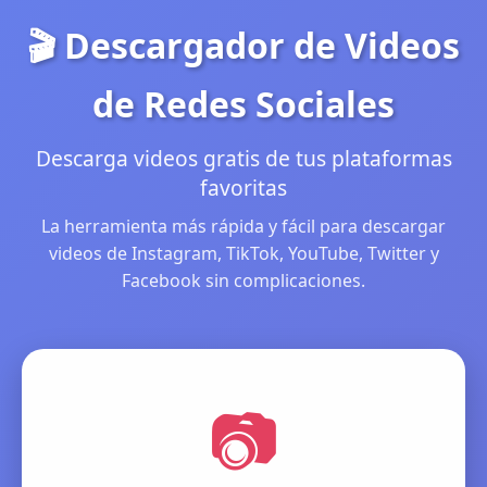
🎬 Descargador de Videos
de Redes Sociales
Descarga videos gratis de tus plataformas
favoritas
La herramienta más rápida y fácil para descargar
videos de Instagram, TikTok, YouTube, Twitter y
Facebook sin complicaciones.
📷