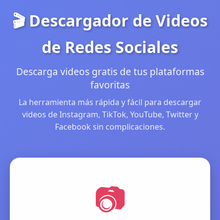
🎬 Descargador de Videos
de Redes Sociales
Descarga videos gratis de tus plataformas
favoritas
La herramienta más rápida y fácil para descargar
videos de Instagram, TikTok, YouTube, Twitter y
Facebook sin complicaciones.
📷