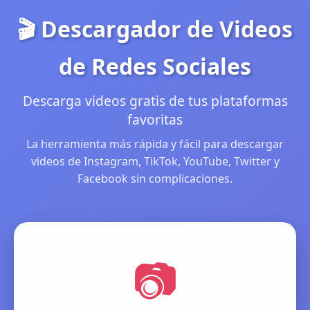
🎬 Descargador de Videos
de Redes Sociales
Descarga videos gratis de tus plataformas
favoritas
La herramienta más rápida y fácil para descargar
videos de Instagram, TikTok, YouTube, Twitter y
Facebook sin complicaciones.
📷