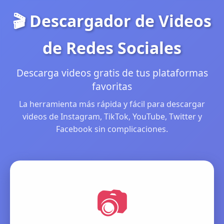
🎬 Descargador de Videos
de Redes Sociales
Descarga videos gratis de tus plataformas
favoritas
La herramienta más rápida y fácil para descargar
videos de Instagram, TikTok, YouTube, Twitter y
Facebook sin complicaciones.
📷