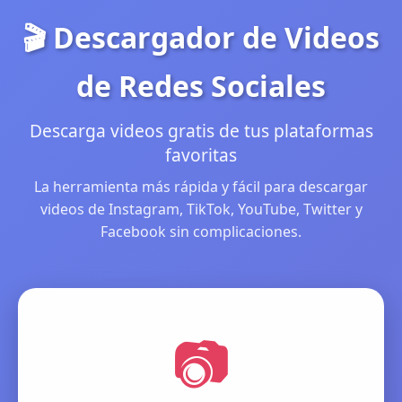
🎬 Descargador de Videos
de Redes Sociales
Descarga videos gratis de tus plataformas
favoritas
La herramienta más rápida y fácil para descargar
videos de Instagram, TikTok, YouTube, Twitter y
Facebook sin complicaciones.
📷