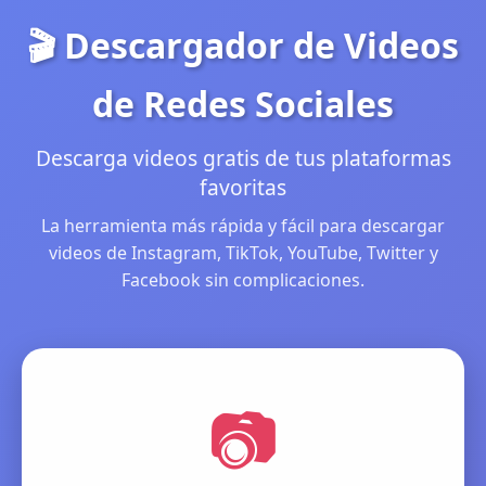
🎬 Descargador de Videos
de Redes Sociales
Descarga videos gratis de tus plataformas
favoritas
La herramienta más rápida y fácil para descargar
videos de Instagram, TikTok, YouTube, Twitter y
Facebook sin complicaciones.
📷