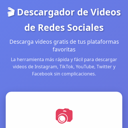
🎬 Descargador de Videos
de Redes Sociales
Descarga videos gratis de tus plataformas
favoritas
La herramienta más rápida y fácil para descargar
videos de Instagram, TikTok, YouTube, Twitter y
Facebook sin complicaciones.
📷