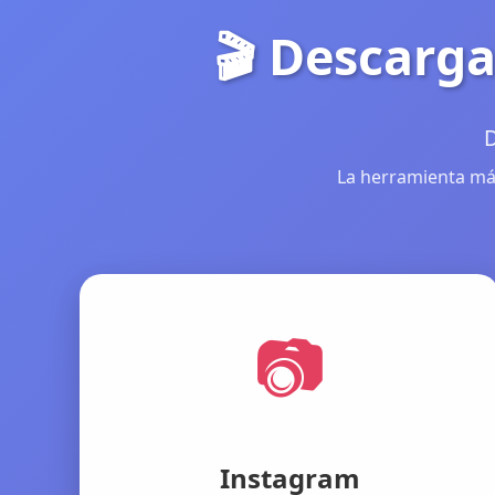
🎬 Descarga
D
La herramienta más
📷
Instagram