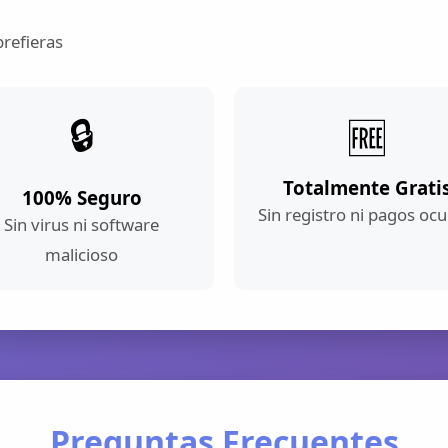
prefieras
🔒
🆓
Totalmente Grati
100% Seguro
Sin registro ni pagos ocu
Sin virus ni software
malicioso
Preguntas Frecuentes