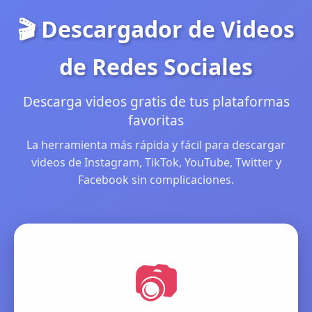
🎬 Descargador de Videos
de Redes Sociales
Descarga videos gratis de tus plataformas
favoritas
La herramienta más rápida y fácil para descargar
videos de Instagram, TikTok, YouTube, Twitter y
Facebook sin complicaciones.
📷