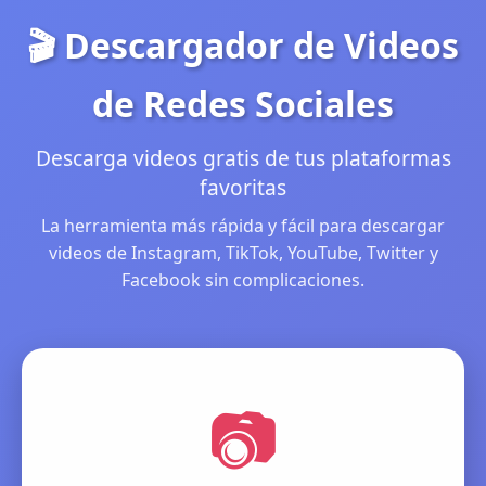
🎬 Descargador de Videos
de Redes Sociales
Descarga videos gratis de tus plataformas
favoritas
La herramienta más rápida y fácil para descargar
videos de Instagram, TikTok, YouTube, Twitter y
Facebook sin complicaciones.
📷