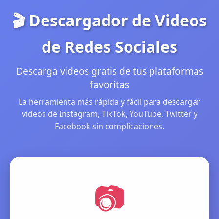
🎬 Descargador de Videos
de Redes Sociales
Descarga videos gratis de tus plataformas
favoritas
La herramienta más rápida y fácil para descargar
videos de Instagram, TikTok, YouTube, Twitter y
Facebook sin complicaciones.
📷