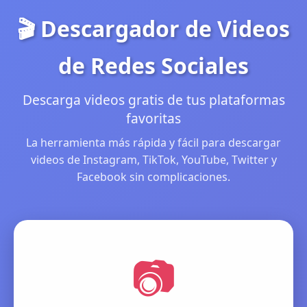
🎬 Descargador de Videos
de Redes Sociales
Descarga videos gratis de tus plataformas
favoritas
La herramienta más rápida y fácil para descargar
videos de Instagram, TikTok, YouTube, Twitter y
Facebook sin complicaciones.
📷