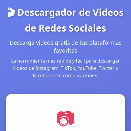
🎬 Descargador de Videos
de Redes Sociales
Descarga videos gratis de tus plataformas
favoritas
La herramienta más rápida y fácil para descargar
videos de Instagram, TikTok, YouTube, Twitter y
Facebook sin complicaciones.
📷