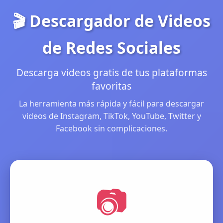
🎬 Descargador de Videos
de Redes Sociales
Descarga videos gratis de tus plataformas
favoritas
La herramienta más rápida y fácil para descargar
videos de Instagram, TikTok, YouTube, Twitter y
Facebook sin complicaciones.
📷